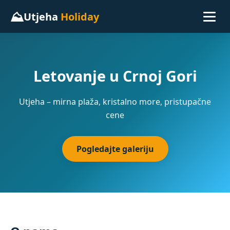
⛰
Utjeha
Holiday
Letovanje u Crnoj Gori
Utjeha – mirna plaža, kristalno more, pristupačne
cene
Pogledajte galeriju