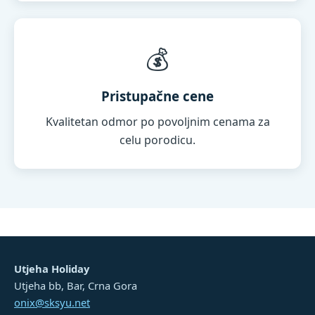
💰
Pristupačne cene
Kvalitetan odmor po povoljnim cenama za
celu porodicu.
Utjeha Holiday
Utjeha bb, Bar, Crna Gora
onix@sksyu.net