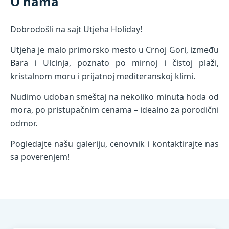
O nama
Dobrodošli na sajt Utjeha Holiday!
Utjeha je malo primorsko mesto u Crnoj Gori, između
Bara i Ulcinja, poznato po mirnoj i čistoj plaži,
kristalnom moru i prijatnoj mediteranskoj klimi.
Nudimo udoban smeštaj na nekoliko minuta hoda od
mora, po pristupačnim cenama – idealno za porodični
odmor.
Pogledajte našu galeriju, cenovnik i kontaktirajte nas
sa poverenjem!